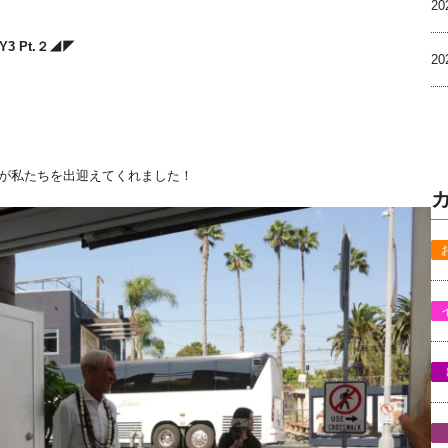
2
3 Pt.２◢◤
2
が私たちを出迎えてくれました！