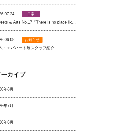
土鍋ごはん」
26.07.24
日常
eets & Arts No.17「There is no place like
ome × ソフトクリーム」
26.06.08
お知らせ
ム・エバハート展スタッフ紹介
アーカイブ
026年8月
026年7月
026年6月