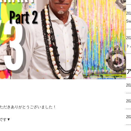
る
20
Sw
h
20
ト
2
2
ただきありがとうございました！
2
トです▼