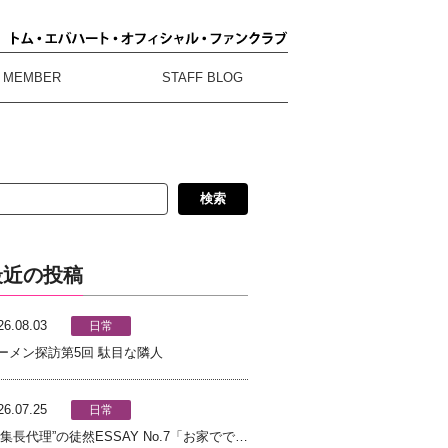
MEMBER
STAFF BLOG
検索
最近の投稿
26.08.03
日常
ーメン探訪第5回 駄目な隣人
26.07.25
日常
編集長代理”の徒然ESSAY No.7「お家ででき