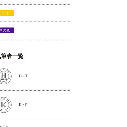
アート
その他
執筆者一覧
H・T
K・F