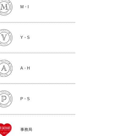
M・I
Y・S
A・H
P・S
事務局