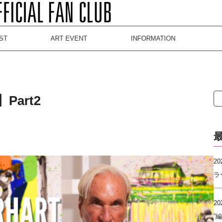
ST
ART EVENT
INFORMATION
検
art2
索
20
ラ
20
”