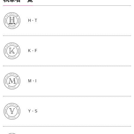
H・T
K・F
M・I
Y・S