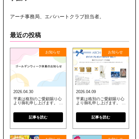
アーチ事務局、エバハートクラブ担当者。
最近の投稿
お知らせ
お知らせ
2026.04.30
2026.04.09
平素は格別のご愛顧賜り心
平素は格別のご愛顧賜り心
より御礼申し上げます。 弊
より御礼申し上げます。 ア
社では誠に勝手ながら、下
ーチクラブのポイントカタ
記の期間をゴールデンウィ
ログを改定いたしました。
ーク休業とさせていただき
2026年4月10日（金）より
記事を読む
記事を読む
ます。 【本社】 2026年5月
適用となります。 詳細は下
2日（土）～2026年5月6日
記をご覧くださいますよう
（水） ※2026年5月7日
お願い申し上げます。 アー
（木）よ […]
チクラブ ポイ […]