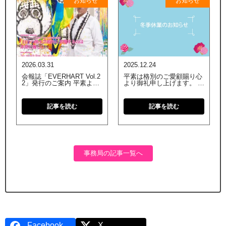
お知らせ
お知らせ
2026.03.31
2025.12.24
会報誌「EVERHART Vol.2
平素は格別のご愛顧賜り心
2」発行のご案内 平素より
より御礼申し上げます。 弊
格別のご愛顧を賜り、誠に
社では誠に勝手ながら、本
ありがとうございます。 ト
年度の冬季休業を以下の日
ム・エバハート オフィシャ
程で実施させていただきま
記事を読む
記事を読む
ル ファンクラブ会報誌「E
す。 【本社】 2025年12
VERHART Vol.22」を発行
月27日（土）～2026年1月4
いたしました。 お手 […]
日（日） ※2026年1月5日
（ […]
事務局の記事一覧へ
Facebook
X