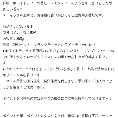
詳細：ホワイトティーの香り。レモンティーのようなすっきりとしたや
さしい香りで、
スティックを差すと、お部屋に香りがひろがる室内用芳香剤です。
商品名：バスソルト
交換ポイント数：80P
内容量：250g
詳細：2種1セット。ブラックティーとホワイトティーの香り。
●ホワイトティー：透明感のあるみずみずしい香り。マンダリンやシトロ
ンの爽やかさとローズやジャスミンの華やかな甘みが心地よく香りま
す。
●ブラックティー：ほどよい甘さに渋みも感じる香り。上品で洗練された
オリエンタルな香りです。
ミネラル豊富で血行促進・発汗作用を促します。手の平1～2杯入れてよ
くかき混ぜてご使用下さい。
ポイントをお持ちの方は是非この機会にご交換お待ちしております＾０
＾
ポイント台紙、ポイントカタログを送付ご希望のお客様は下記コールセ