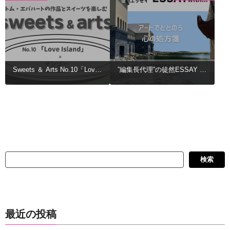
Sweets ＆ Arts No.10「Love
”編集長代理”の徒然ESSAY N
Island」× マンゴー
o.5「博物館浴とアート処方」
検
検索
索
最近の投稿