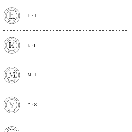
H・T
K・F
M・I
Y・S