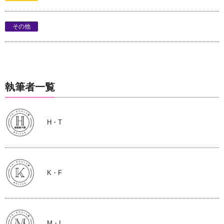
その他
執筆者一覧
H・T
K・F
M・I