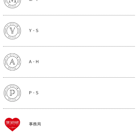
Y・S
A・H
P・S
事務局