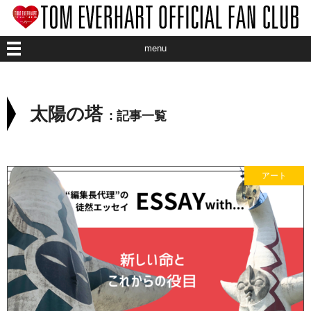
menu
ABOUT CLUB
太陽の塔
ABOUT ARTIST
: 記事一覧
ART EVENT
アート
INFORMATION
MEMBER
STAFF BLOG