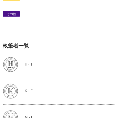
その他
執筆者一覧
H・T
K・F
M・I