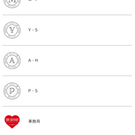
Y・S
A・H
P・S
事務局