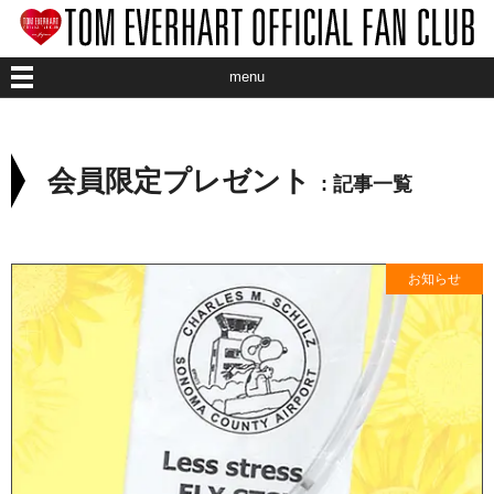
menu
ABOUT CLUB
会員限定プレゼント
ABOUT ARTIST
: 記事一覧
ART EVENT
お知らせ
INFORMATION
MEMBER
STAFF BLOG